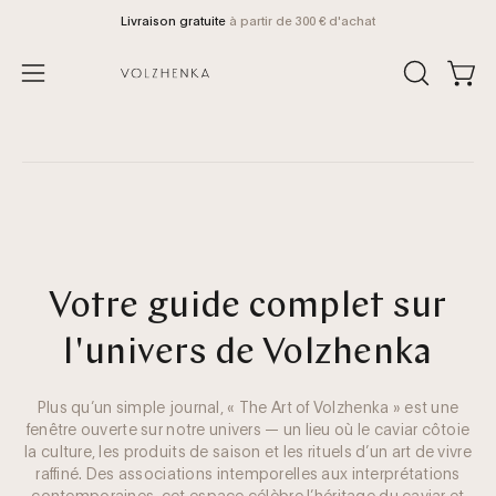
Aller
ison gratuite
à partir de 300 € d'achat
Emballage
au
contenu
Voir 
OUVRIR
Ouvrir
LA
le
BARRE
menu
DE
de
RECHERCH
navigation
Votre guide complet sur
l'univers de Volzhenka
Plus qu’un simple journal, « The Art of Volzhenka » est une
fenêtre ouverte sur notre univers — un lieu où le caviar côtoie
la culture, les produits de saison et les rituels d’un art de vivre
raffiné. Des associations intemporelles aux interprétations
contemporaines, cet espace célèbre l’héritage du caviar et