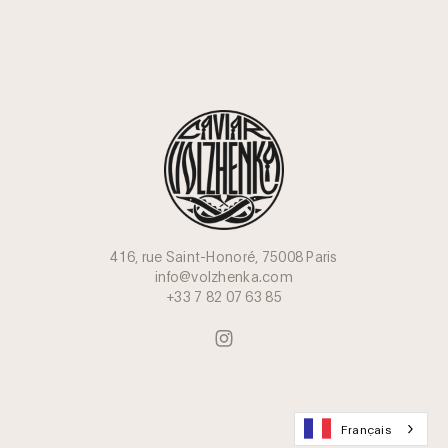
416, rue Saint-Honoré, 75008 Paris
info@volzhenka.com
+33 7 82 07 63 85
Français