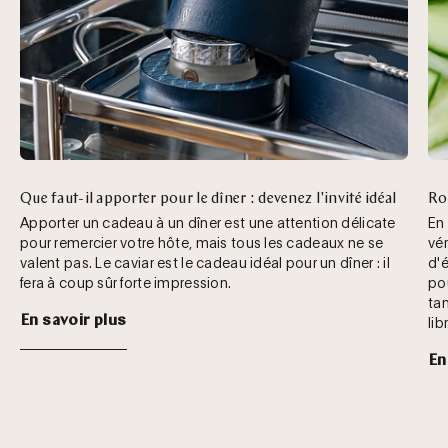
Que faut-il apporter pour le dîner : devenez l'invité idéal
Ro
Apporter un cadeau à un dîner est une attention délicate
En
pour remercier votre hôte, mais tous les cadeaux ne se
vé
valent pas. Le caviar est le cadeau idéal pour un dîner : il
d'
fera à coup sûr forte impression.
pou
ta
En savoir plus
lib
En