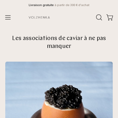
Aller
Livraison gratuite
à partir de 300 € d'achat
au
contenu
Voir 
OUVRIR
Ouvrir
LA
le
BARRE
menu
DE
Les associations de caviar à ne pas
de
RECHERCH
manquer
navigation