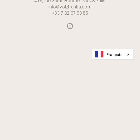
416, rue Saint-Honoré, 75008 Paris
info@volzhenka.com
+33 7 82 07 63 85
Français
Rejoignez le Club des amateurs de caviar
Livraison et emballage
Foire aux questions
Contactez-nous
Carrière
Conservation du caviar