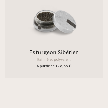
4ae6-
b7ee-
0eded6ef2e75
Esturgeon Sibérien
Raffiné et polyvalent
À partir de 140,00 €