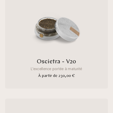
d6ef-
4e75-
915b-
366e0d83c6e4
Oscietra - V20
L'excellence portée à maturité
À partir de 230,00 €
oscietra_1.webp__PID:65350a5d
042d-
43fc-