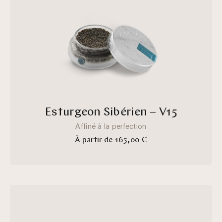
V15_1.webp__PID:66c0eae6-
f7ee-
4ede-
96ef-
2e75115b366e
Esturgeon Sibérien – V15
Affiné à la perfection
À partir de 165,00 €
esturgeon
de
Sibérie_1.webp__PID:042dc3fc-
66c0-