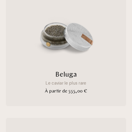
4535-
8a5d-
042dc3fc66c0
Beluga
Le caviar le plus rare
À partir de 555,00 €
oscietra
V20_1.webp__PID:f7ee0ede-