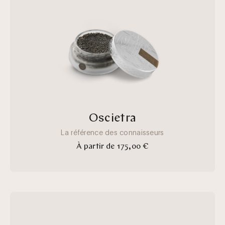
a6c0-
eae6f7ee0ede
Oscietra
La référence des connaisseurs
À partir de 175,00 €
esturgeon
de
Sibérie