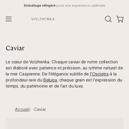
Aller
Emballage réfrigéré
pour une expérience optimale
au
contenu
Voir 
OUVRIR
Ouvrir
LA
le
BARRE
menu
DE
de
RECHERCH
Caviar
navigation
Le cœur de Volzhenka. Chaque caviar de notre collection
est élaboré avec patience et précision, au rythme naturel de
la mer Caspienne. De l'élégance subtile de
l'Oscietra
à la
profondeur rare du
Beluga
, chaque grain est l'expression du
temps, du patrimoine et de l'art du luxe.
Accueil
Caviar
beluga_1.webp__PID:56f1d826-
87cb-