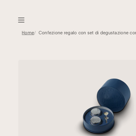
Vai
al
contenuto
Apri
il
Home
Confezione regalo con set di degustazione co
menu
di
navigazione
Apri
la
finestra
di
anteprima
dell'immagine