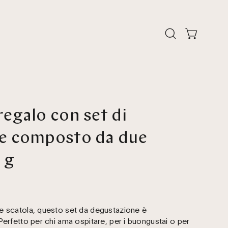
Apri
Apri carrello
la
barra
di
ricerca
egalo con set di
e composto da due
 g
e scatola, questo set da degustazione è
Perfetto per chi ama ospitare, per i buongustai o per