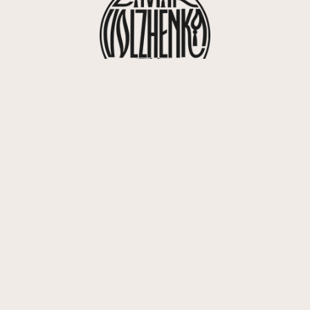
416, rue Saint-Honoré 75008 Parigi
info@volzhenka.com
+33 7 82 07 63 85
nsegna
Domande
Contattaci
Carriera
Conser
frequenti
del cav