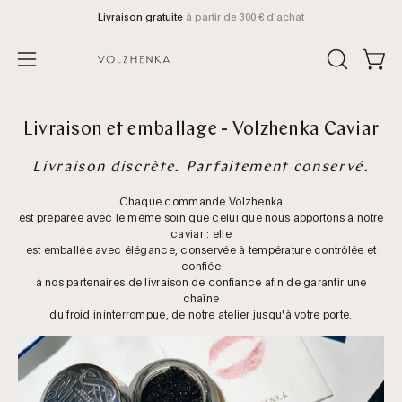
Aller
Livraison gratuite
à partir de 300 € d'achat
au
contenu
Voir 
OUVRIR
Ouvrir
LA
le
BARRE
menu
DE
Livraison et emballage - Volzhenka Caviar
de
RECHERCH
navigation
Livraison discrète. Parfaitement conservé.
Chaque commande Volzhenka
est préparée avec le même soin que celui que nous apportons à notre
caviar : elle
est emballée avec élégance, conservée à température contrôlée et
confiée
à nos partenaires de livraison de confiance afin de garantir une
chaîne
du froid ininterrompue, de notre atelier jusqu'à votre porte.