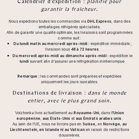
Calendrier d'expédition :
planifié pour
garantir la fraîcheur.
Nous expédions toutes les commandes via
DHL Express
, dans des
emballages réfrigérés spécialisés.
Afin de garantir une qualité optimale, les livraisons sont programmées
comme suit :
Du lundi matin au mercredi après-midi :
expédition immédiate ;
livraison sous
48 à 72 heures
.
Du mercredi après-midi au dimanche après-midi :
expédition le
lundi
suivant afin d'assurer une réfrigération ininterrompue.
Remarque :
les commandes sont préparées et expédiées
uniquement les jours ouvrables.
Destinations de livraison :
dans le monde
entier, avec le plus grand soin.
Volzhenka livre actuellement au
Royaume-Uni
, dans
l'Union
européenne
,
aux États-Unis
et
aux Émirats arabes unis
.
Au sein de l'UE, nous ne livrons pas en
Suisse,
en
Norvège, au
Liechtenstein, en Islande ni au Vatican
en raison de restrictions
douanières.