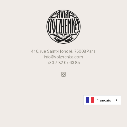
416, rue Saint-Honoré, 75008 Paris
info@volzhenka.com
+33 7 82 07 63 85
Français
Rejoignez le Club des amateurs de caviar