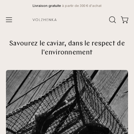
Aller
Livraison gratuite
à partir de 300 € d'achat
au
contenu
Voir 
OUVRIR
Ouvrir
LA
le
BARRE
menu
DE
Savourez le caviar, dans le respect de
de
RECHERCH
l'environnement
navigation