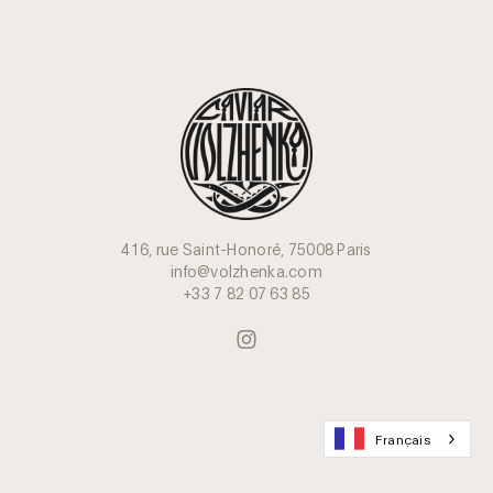
416, rue Saint-Honoré, 75008 Paris
info@volzhenka.com
+33 7 82 07 63 85
Français
Rejoignez le Club des amateurs de caviar