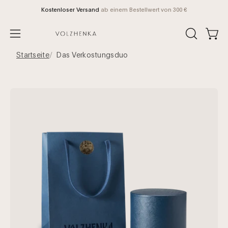
Direkt
Kostenloser Versand
ab einem Bestellwert von 300 €
zum
Inhalt
Ware
SUCHFELD
Navigationsmenü
ÖFFNEN
öffnen
Startseite
Das Verkostungsduo
Bild-
Bil
Lightbox
Li
öffnen
öf