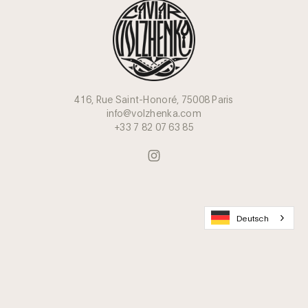
416, Rue Saint-Honoré, 75008 Paris
info@volzhenka.com
+33 7 82 07 63 85
Deutsch
Werden Sie Mitglied im Caviar Lovers Club
Lieferung & Verpackung