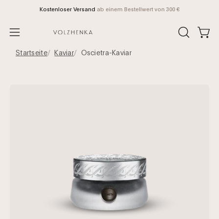
Direkt
Kostenloser Versand
ab einem Bestellwert von 300 €
zum
Inhalt
Ware
SUCHFELD
Navigationsmenü
ÖFFNEN
öffnen
Startseite
Kaviar
Oscietra-Kaviar
Bild-
Bil
Lightbox
Li
öffnen
öf